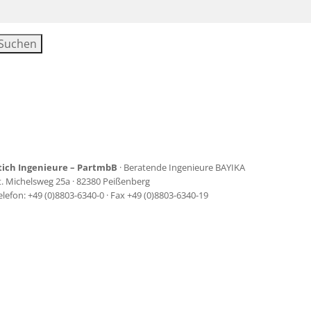
uchen
ach:
tich Ingenieure – PartmbB
· Beratende Ingenieure BAYIKA
t. Michelsweg 25a · 82380 Peißenberg
elefon: +49 (0)8803-6340-0 · Fax +49 (0)8803-6340-19