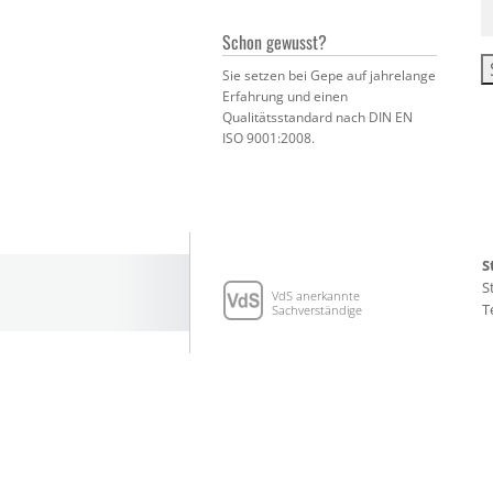
S
n
Schon gewusst?
Sie setzen bei Gepe auf jahrelange
Erfahrung und einen
Qualitätsstandard nach DIN EN
ISO 9001:2008.
S
S
VdS anerkannte
T
Sachverständige