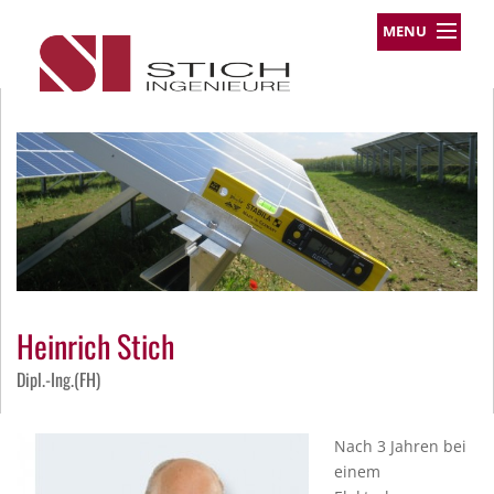
MENU
Leistungsprofil
Projekte
Team
Über uns
Kontakt
Impressum
Datenschutz
Heinrich Stich
Dipl.-Ing.(FH)
Nach 3 Jahren bei
einem