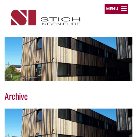
MENU
Leistungsprofil
Projekte
Team
Über uns
Kontakt
Impressum
Datenschutz
Archive