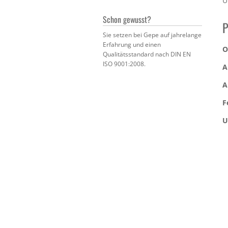
U
Schon gewusst?
P
Sie setzen bei Gepe auf jahrelange
Erfahrung und einen
O
Qualitätsstandard nach DIN EN
ISO 9001:2008.
A
A
F
U