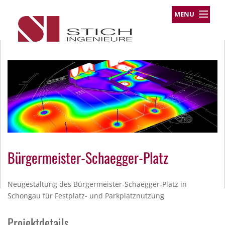
MENU
Leistungsprofil
Projekte
Team
Über uns
Kontakt
Impressum
Datenschutz
Bürgermeister-Schaegger-Platz
Neugestaltung des Bürgermeister-Schaegger-Platz in
Schongau für Festplatz- und Parkplatznutzung
Projektdetails