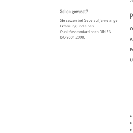
7
Schon gewusst?
P
Sie setzen bei Gepe auf jahrelange
Erfahrung und einen
O
Qualitätsstandard nach DIN EN
ISO 9001:2008.
A
F
U