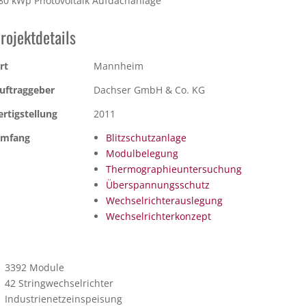
80 kWp Photovoltaik Aufdachanlage
rojektdetails
rt
Mannheim
uftraggeber
Dachser GmbH & Co. KG
ertigstellung
2011
mfang
Blitzschutzanlage
Modulbelegung
Thermographieuntersuchung
Überspannungsschutz
Wechselrichterauslegung
Wechselrichterkonzept
3392 Module
42 Stringwechselrichter
Industrienetzeinspeisung