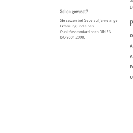
S
D
Schon gewusst?
P
Sie setzen bei Gepe auf jahrelange
Erfahrung und einen
Qualitätsstandard nach DIN EN
O
ISO 9001:2008.
A
A
F
U