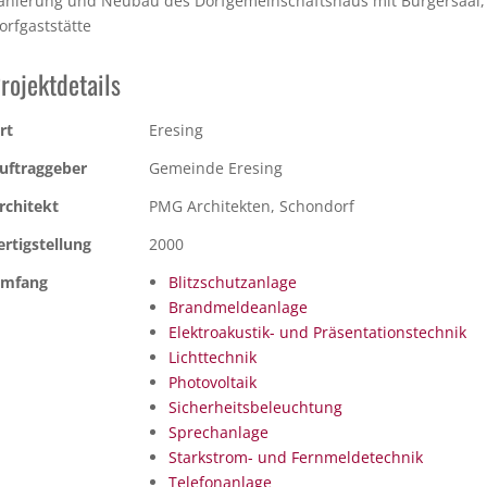
anierung und Neubau des Dorfgemeinschaftshaus mit Bürgersaal
orfgaststätte
rojektdetails
rt
Eresing
uftraggeber
Gemeinde Eresing
rchitekt
PMG Architekten, Schondorf
ertigstellung
2000
mfang
Blitzschutzanlage
Brandmeldeanlage
Elektroakustik- und Präsentationstechnik
Lichttechnik
Photovoltaik
Sicherheitsbeleuchtung
Sprechanlage
Starkstrom- und Fernmeldetechnik
Telefonanlage