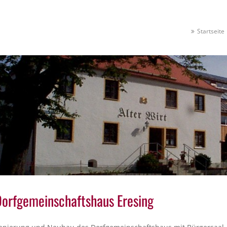
Startseite
orfgemeinschaftshaus Eresing