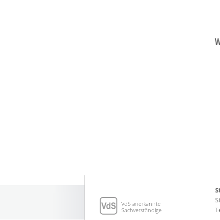
w
S
S
VdS anerkannte
T
Sachverständige