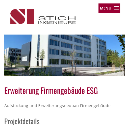
MENU
Leistungsprofil
Projekte
Team
Über uns
Kontakt
Impressum
Datenschutz
Erweiterung Firmengebäude ESG
Aufstockung und Erweiterungsneubau Firmengebäude
Projektdetails