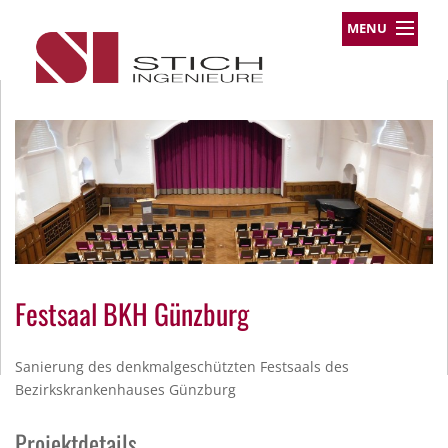
MENU
Leistungsprofil
Projekte
Team
Über uns
Kontakt
Impressum
Datenschutz
Festsaal BKH Günzburg
Sanierung des denkmalgeschützten Festsaals des
Bezirkskrankenhauses Günzburg
Projektdetails