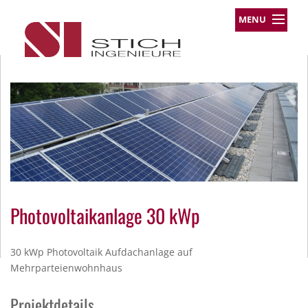
MENU
Leistungsprofil
Projekte
Team
Über uns
Kontakt
Impressum
Datenschutz
Photovoltaikanlage 30 kWp
30 kWp Photovoltaik Aufdachanlage auf
Mehrparteienwohnhaus
Projektdetails