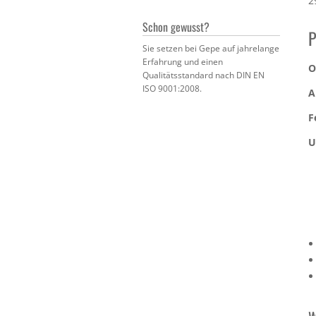
2
Schon gewusst?
P
Sie setzen bei Gepe auf jahrelange
Erfahrung und einen
O
Qualitätsstandard nach DIN EN
ISO 9001:2008.
A
F
U
w