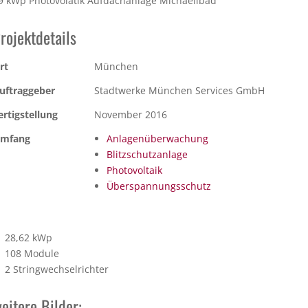
9 kWp Photovolatik Aufdachanlage Michaelibad
rojektdetails
rt
München
uftraggeber
Stadtwerke München Services GmbH
ertigstellung
November 2016
mfang
Anlagenüberwachung
Blitzschutzanlage
Photovoltaik
Überspannungsschutz
28,62 kWp
108 Module
2 Stringwechselrichter
eitere Bilder: