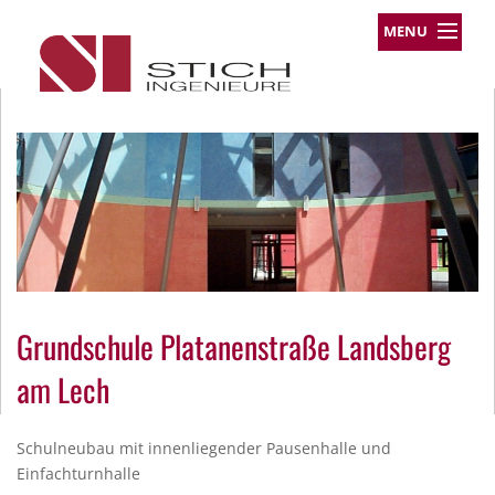
MENU
Leistungsprofil
Projekte
Team
Über uns
Kontakt
Impressum
Datenschutz
Grundschule Platanenstraße Landsberg
am Lech
Schulneubau mit innenliegender Pausenhalle und
Einfachturnhalle