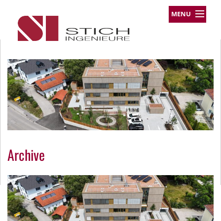
MENU
Leistungsprofil
Projekte
Team
Über uns
Kontakt
Impressum
Datenschutz
Archive